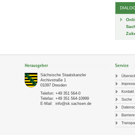
DIALO
Onli
Sach
Zuk
Footer-
Bereich
Herausgeber
Service
Sächsische Staatskanzlei
Übersic
Archivstraße 1
Impres
01097
Dresden
Kontakt
Telefon:
+49 351 564-0
Telefax:
+49 351 564-10999
Suche
E-Mail:
info@sk.sachsen.de
Datensc
Barriere
Transpa