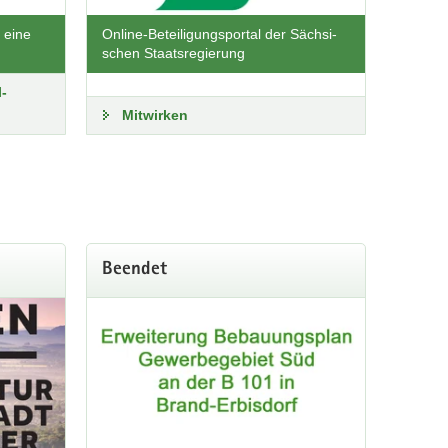
 eine
Online-Betei­ligungs­portal der Säch­si­
schen Staats­regie­rung
l­
Mitwirken
Beendet