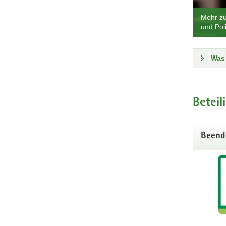
Mehr z
und Poli
Was 
Beteil
Beend