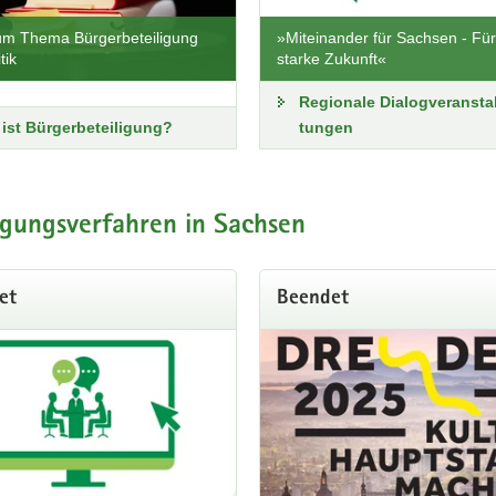
um Thema Bürgerbeteiligung
»Miteinander für Sachsen - Für
tik
starke Zukunft«
Regionale Dialog­veran­sta
ist Bürgerbeteiligung?
tungen
igungsverfahren in Sachsen
et
Beendet