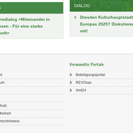
DIALOG
G
Dresden Kulturhauptstadt
nedialog »Miteinander in
Europas 2025? Diskutiere
sen - Für eine starke
mit!
unft«
Verwandte Portale
ht
Beteiligungsportal
sum
REVOsax
Amt24
hutz
freiheit
renzhinweis