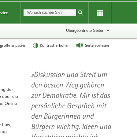
Suchbegriff
rvice
Suche starten
Übergeordnete Seiten
tgröße anpassen
Kontrast erhöhen
Seite vorlesen
Diskussion und Streit um
den besten Weg gehören
ung der
zur Demokratie. Mir ist das
e über die
as Online-
persönliche Gespräch mit
den Bürgerinnen und
w-how,
Bürgern wichtig. Ideen und
trag
Vorschläge möchte ich